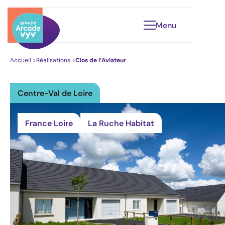
Menu
Accueil
>
Réalisations
>
Clos de l’Aviateur
Centre-Val de Loire
Qui sommes-nous ?
Notre gouvernance
France Loire
La Ruche Habitat
Nos engagements
Leader du Logement Santé
Nos réalisations
Éclairages