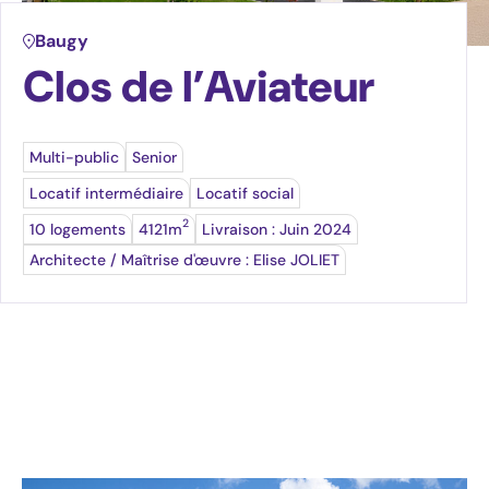
Ressources
Baugy
Travailler au sein du groupe
Clos de l’Aviateur
Nous rejoindre
Devenez acteur du Logement Santé
Multi-public
Senior
Locatif intermédiaire
Locatif social
2
10 logements
4121m
Livraison : Juin 2024
Architecte / Maîtrise d'œuvre : Elise JOLIET