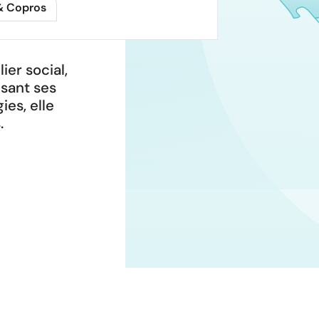
& Copros
ier social,
sant ses
ies, elle
.