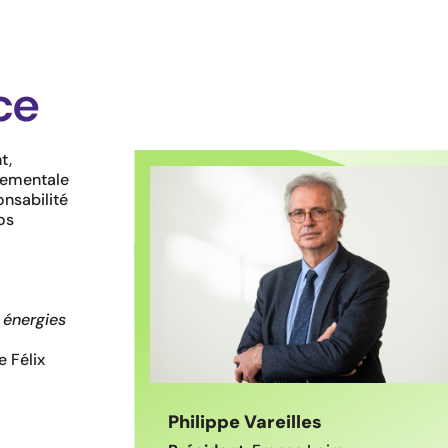
ce
t,
nementale
onsabilité
os
 énergies
e Félix
Philippe Vareilles