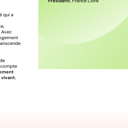
Président
, France Loire
 qui a
e,
. Avec
 logement
transcende
 de
e compte
gement
 vivant.