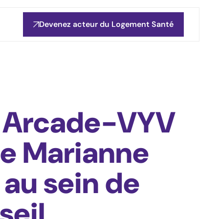
Devenez acteur du Logement Santé
 Arcade-VYV
le Marianne
 au sein de
seil