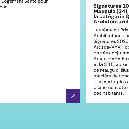
 Logement Santé pour
Signatures 20
vie.
Mauguio (34),
la catégorie 
Architectural
Lauréate du Prix
Architecturale 
Signatures 2026
Arcade-VYV, l’op
portée conjoint
Arcade-VYV Pro
et la SFHE au se
de Mauguio, illu
manière de concev
plus verte, plus 
pleinement atten
des habitants.
s
En savoir plus