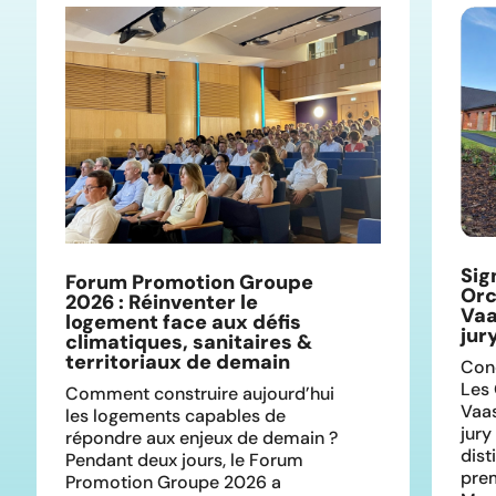
Sig
Forum Promotion Groupe
Orc
2026 : Réinventer le
Vaa
logement face aux défis
jur
climatiques, sanitaires &
territoriaux de demain
Conç
Les 
Comment construire aujourd’hui
Vaas
les logements capables de
jury
répondre aux enjeux de demain ?
dist
Pendant deux jours, le Forum
prem
Promotion Groupe 2026 a