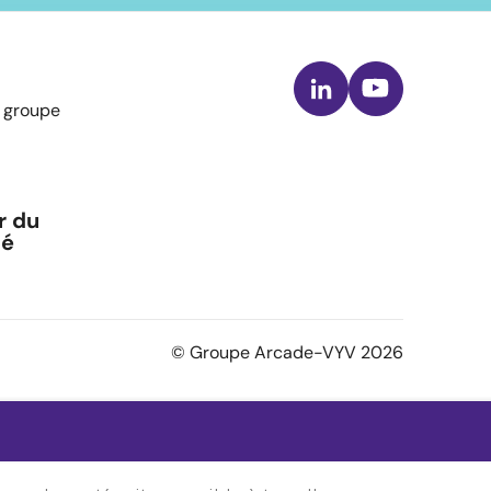
LinkedIn
Youtube
u groupe
r du
té
© Groupe Arcade-VYV 2026