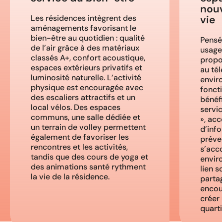
nou
Les résidences intègrent des
vie
aménagements favorisant le
bien-être au quotidien : qualité
Pensé
de l’air grâce à des matériaux
usage
classés A+, confort acoustique,
propo
espaces extérieurs privatifs et
au tél
luminosité naturelle. L’activité
envir
physique est encouragée avec
fonct
des escaliers attractifs et un
bénéf
local vélos. Des espaces
servi
communs, une salle dédiée et
», acc
un terrain de volley permettent
d’info
également de favoriser les
préve
rencontres et les activités,
s’acc
tandis que des cours de yoga et
envir
des animations santé rythment
lien 
la vie de la résidence.
parta
encou
créer
quarti