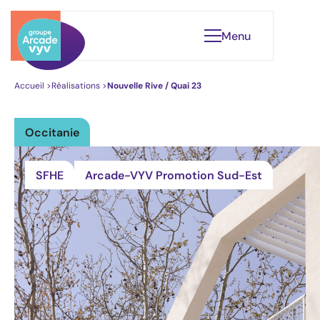
Menu
Accueil
>
Réalisations
>
Nouvelle Rive / Quai 23
Occitanie
Qui sommes-nous ?
Notre gouvernance
SFHE
Arcade-VYV Promotion Sud-Est
Nos engagements
Leader du Logement Santé
Nos réalisations
Éclairages