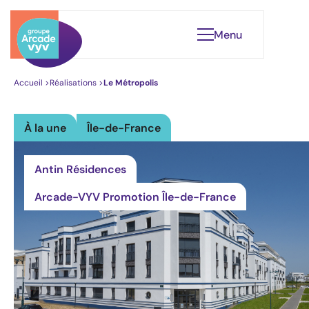
Menu
Accueil
>
Réalisations
>
Le Métropolis
À la une
Île-de-France
Qui sommes-nous ?
Notre gouvernance
Antin Résidences
Nos engagements
Arcade-VYV Promotion Île-de-France
Leader du Logement Santé
Nos réalisations
Éclairages