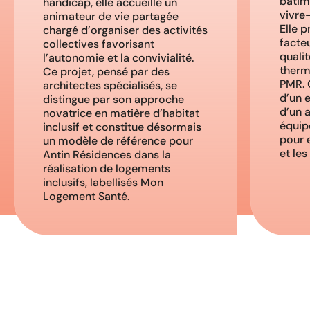
bâtim
handicap, elle accueille un
vivre-
animateur de vie partagée
Elle 
chargé d’organiser des activités
facteu
collectives favorisant
qualit
l’autonomie et la convivialité.
thermi
Ce projet, pensé par des
PMR. 
architectes spécialisés, se
d’un e
distingue par son approche
d’un 
novatrice en matière d’habitat
équip
inclusif et constitue désormais
pour 
un modèle de référence pour
et les
Antin Résidences dans la
réalisation de logements
inclusifs, labellisés Mon
Logement Santé.