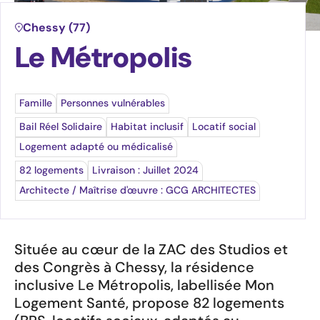
Ressources
Chessy (77)
Travailler au sein du groupe
Le Métropolis
Nous rejoindre
Devenez acteur du Logement Santé
Famille
Personnes vulnérables
Bail Réel Solidaire
Habitat inclusif
Locatif social
Logement adapté ou médicalisé
82 logements
Livraison : Juillet 2024
Architecte / Maîtrise d'œuvre : GCG ARCHITECTES
Située au cœur de la ZAC des Studios et
des Congrès à Chessy, la résidence
inclusive Le Métropolis, labellisée Mon
Logement Santé, propose 82 logements