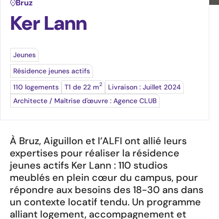
Ressources
Bruz
Ker Lann
Travailler au sein du groupe
Nous rejoindre
Jeunes
Devenez acteur du Logement Santé
Résidence jeunes actifs
2
110 logements
T1 de 22 m
Livraison : Juillet 2024
Architecte / Maîtrise d'œuvre : Agence CLUB
À Bruz, Aiguillon et l’ALFI ont allié leurs
expertises pour réaliser la résidence
jeunes actifs Ker Lann : 110 studios
meublés en plein cœur du campus, pour
répondre aux besoins des 18-30 ans dans
un contexte locatif tendu. Un programme
alliant logement, accompagnement et