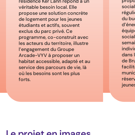
prop
résidence Ker Lann répond à un
social
véritable besoin local. Elle
réguli
propose une solution concrète
du bu
de logement pour les jeunes
d’éne
étudiants et actifs, souvent
équip
exclus du parc privé. Ce
social
programme, co-construit avec
sema
les acteurs du territoire, illustre
indiv
l’engagement du Groupe
dans 
Arcade-VYV à proposer un
de Bru
habitat accessible, adapté et au
facil
service des parcours de vie, là
munic
où les besoins sont les plus
réser
forts.
jeune
Le projet en images