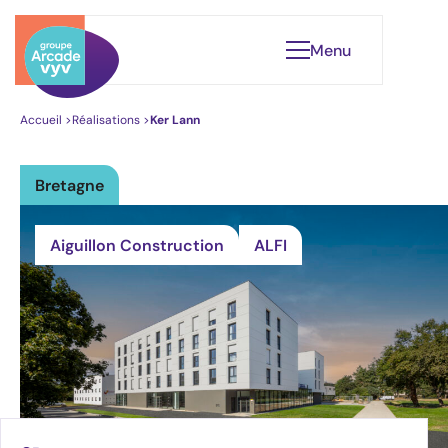
Menu
Accueil
>
Réalisations
>
Ker Lann
Bretagne
Qui sommes-nous ?
Notre gouvernance
Aiguillon Construction
ALFI
Nos engagements
Leader du Logement Santé
Nos réalisations
Éclairages