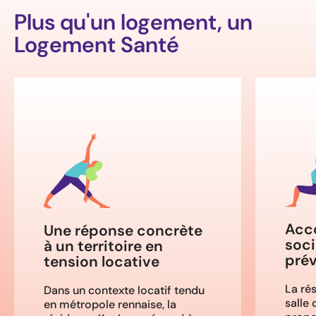
Plus qu'un logement, un
Logement Santé
Acc
Une réponse concrète
soci
à un territoire en
prév
tension locative
La ré
Dans un contexte locatif tendu
salle
en métropole rennaise, la